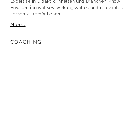
Expertise in Didaktik, Inhalten und Branchen-Know-
How, um innovatives, wirkungsvolles und relevantes
Lernen zu ermöglichen.
Mehr..
COACHING
Coaching ist eine professionelle Beratung für
Menschen & Teams, die sich neue
Handlungsspielräume eröffnen wollen. Diese
individuelle und zeitlich begrenzte Begleitung hat
das Ziel, berufliche oder persönliche Anliegen zu
klären. Wir fördern und inspirieren Ihre Fähigkeiten
und …
Mehr..
MODERATION
Moderation unterstützt und ordnet die
Kommunikation in Teams. Die Ressourcen der